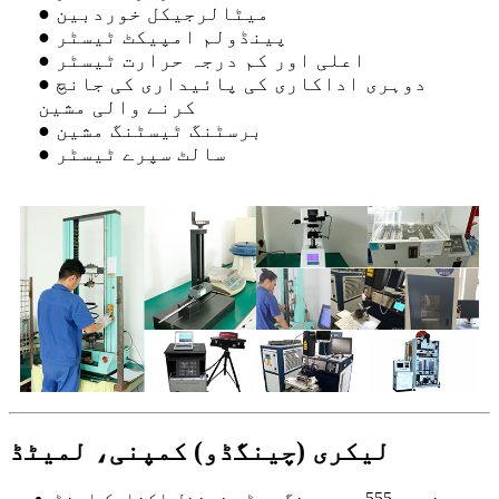
● میٹالرجیکل خوردبین
● پینڈولم امپیکٹ ٹیسٹر
● اعلی اور کم درجہ حرارت ٹیسٹر
● دوہری اداکاری کی پائیداری کی جانچ
کرنے والی مشین
● برسٹنگ ٹیسٹنگ مشین
● سالٹ سپرے ٹیسٹر
لیکری (چینگڈو) کمپنی، لمیٹڈ
نمبر 555، چیچینگ روڈ، نیشنل اکنامک اینڈ