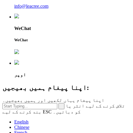
info@leacree.com
WeChat
WeChat
اوپر
اپنا پیغام ہمیں بھیجیں:
اپنا پیغام یہاں لکھیں اور ہمیں بھیجیں۔
تلاش کرنے کے لیے انٹر یا
بند کرنے کے لیے ESC کو دبائیں۔
English
Chinese
French