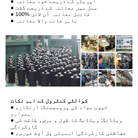
● آپریٹر کے ذریعے خود معائنہ
● عمل میں معائنہ کے ذریعے گشت
● 100% فائنل معائنہ آن لائن
● باہر جانے والا معائنہ
کوالٹی کنٹرول کے اہم نکات
● ٹیوب مواد کی پروسیسنگ: ارتکاز،
ہمواری
● ویلڈنگ: ویلڈنگ کا طول و عرض، طاقت کی
کارکردگی
● حفاظتی کارکردگی: اسمبلی پل آؤٹ فورس،