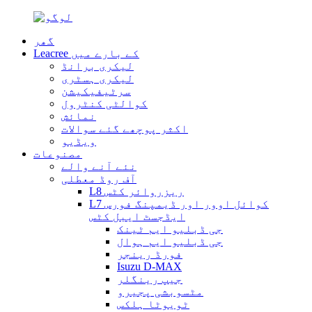
گھر
Leacree کے بارے میں
لیکری برانڈ
لیکری ہسٹری
سرٹیفیکیشن
کوالٹی کنٹرول
نمائش
اکثر پوچھے گئے سوالات
ویڈیو
مصنوعات
نئے آنے والے
آف روڈ معطلی
L8 ریزروائر کٹس
L7 کوائل اوور اور ڈیمپنگ فورس
ایڈجسٹ ایبل کٹس
جی ڈبلیو ایم ٹینک
جی ڈبلیو ایم ہوال
فورڈ رینجر
Isuzu D-MAX
جیپ رینگلر
مٹسوبشی پجیرو
ٹویوٹا ہلکس