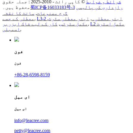
شرائط و ضوابط
© کاپی رائٹ - 2010-2025 : جملہ حقوق
رازداری کی پالیسی
蜀ICP备16033183号-3
محفوظ ہیں۔
گرم مصنوعات
,
سائٹ کا نقشہ
L3-2 ایئر معطلی۔
,
ایئر معطلی سٹرٹ
,
,
معطلی کے حصے
L2 مکمل اسٹرٹ
,
مکمل سٹرٹس
,
کار کے لیے شاک ابزربر
,
اسمبلی
فون
فون
+86-28-6598-8159
ای میل
ای میل
info@leacree.com
petty@leacree.com