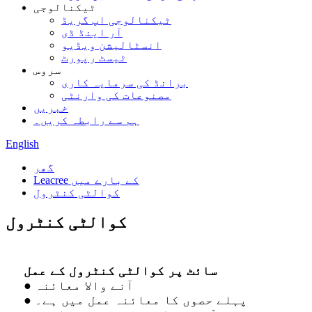
ٹیکنالوجی
ٹیکنالوجی اپ گریڈ
آر اینڈ ڈی
انسٹالیشن ویڈیو
ٹیسٹ رپورٹ
سروس
برانڈ کی سرمایہ کاری
مصنوعات کی وارنٹی
خبریں
ہم سے رابطہ کریں۔
English
گھر
Leacree کے بارے میں
کوالٹی کنٹرول
کوالٹی کنٹرول
سائٹ پر کوالٹی کنٹرول کے عمل
● آنے والا معائنہ
● پہلے حصوں کا معائنہ عمل میں ہے۔