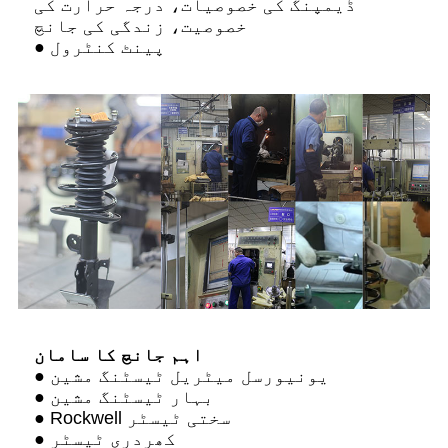
ڈیمپنگ کی خصوصیات، درجہ حرارت کی
خصوصیت، زندگی کی جانچ
● پینٹ کنٹرول
اہم جانچ کا سامان
● یونیورسل میٹریل ٹیسٹنگ مشین
● بہار ٹیسٹنگ مشین
● Rockwell سختی ٹیسٹر
● کھردری ٹیسٹر