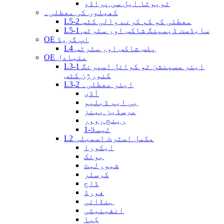
ٹویوٹا ایل سی پراڈو
کھیلوں کی معطلی۔
L5-2 معطلی کو کم کرنے والی کٹس
L5-1 سایڈست ڈیمپنگ شاکس اور سٹرٹس
OE اپ گریڈ
L4 پلس شاکس اور سٹرٹس
OE متبادل
L3-1 ایئر سسپنشن ٹو کوائل اسپرنگ
کنورژن کٹس
L3-2 ایئر معطلی۔
آڈی
بی ایم ڈبلیو
مرسڈیز بینز
رینج روور
ٹیسلا-1
L2 مکمل اسٹرٹ اسمبلی
ایکورا
بوئک
شیورلیٹ
کرسلر
ڈاج
فورڈ
ہنڈائی
انفینیٹی
کِیا