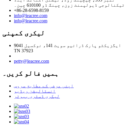
ٹیکنالوجی ڈیولپمنٹ زون، چینگ ڈو 610100 چین۔
+86-28-6598-8159
info@leacree.com
info@leacree.com
لیکری کمپنی
9041 ایگزیکٹو پارک ڈرائیو سویٹ 141، نوکسیل
TN 37923
petty@leacree.com
ہمیں فالو کریں۔
اپنی مرضی کے مطابق سروس
انسٹالیشن ویڈیو
لیکری ڈسٹری بیوٹر