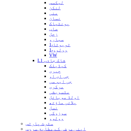
لیکسس
لنکن
منی
نسان
پونٹیاک
صاب
زحل
سبارو
ٹویوٹا-1
وولوو-1
VW
L1 شاک جاذب
کیڈیلک
چیری
جی ای او
جی ایم سی
مرکری
مٹسوبشی
اولڈ موبائل
پلائی ماؤتھ
نسل
سوزوکی
وولوو
سٹرٹ پارٹس
اپنی مرضی کے مطابق سروس